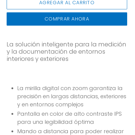
AGREGAR AL CARRITO
COMPRAR AHORA
Agregando
el
La solución inteligente para la medición
producto
y la documentación de entornos
a
interiores y exteriores
tu
carrito
de
compra
La mirilla digital con zoom garantiza la
precisión en largas distancias, exteriores
y en entornos complejos
Pantalla en color de alto contraste IPS
para una legibilidad óptima
Mando a distancia para poder realizar