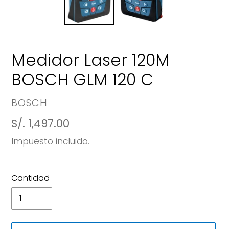
Medidor Laser 120M
BOSCH GLM 120 C
PROVEEDOR
BOSCH
Precio
S/. 1,497.00
habitual
Impuesto incluido.
Cantidad