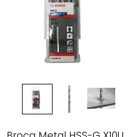
Broca Metal HSS-G X10U