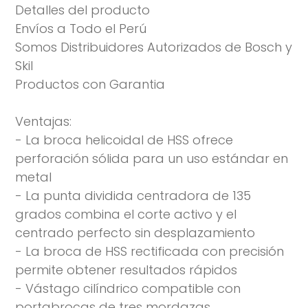
el
Detalles del producto
producto
Envíos a Todo el Perú
a
Somos Distribuidores Autorizados de Bosch y
tu
Skil
carrito
Productos con Garantia
de
compra
Ventajas:
- La broca helicoidal de HSS ofrece
perforación sólida para un uso estándar en
metal
- La punta dividida centradora de 135
grados combina el corte activo y el
centrado perfecto sin desplazamiento
- La broca de HSS rectificada con precisión
permite obtener resultados rápidos
- Vástago cilíndrico compatible con
portabrocas de tres mordazas.